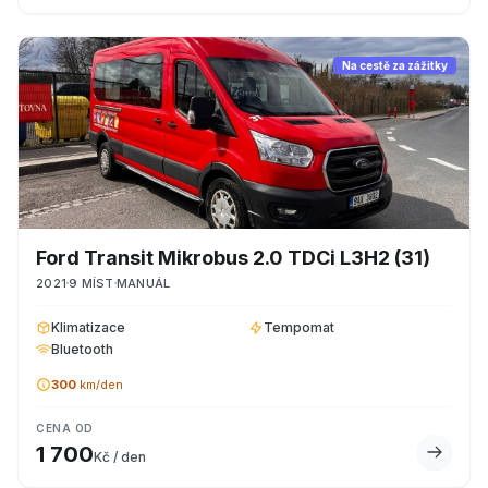
Na cestě za zážitky
Ford
Transit Mikrobus 2.0 TDCi L3H2
(31)
2021
9
MÍST
MANUÁL
Klimatizace
Tempomat
Bluetooth
300
km/den
CENA OD
1 700
Kč / den