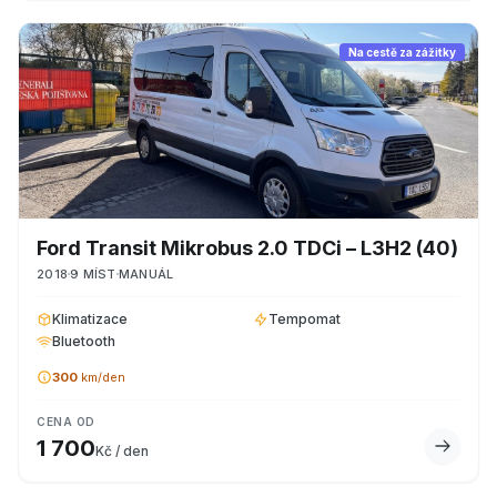
Na cestě za zážitky
Ford
Transit Mikrobus 2.0 TDCi – L3H2
(40)
2018
9
MÍST
MANUÁL
Klimatizace
Tempomat
Bluetooth
300
km/den
CENA OD
1 700
Kč / den