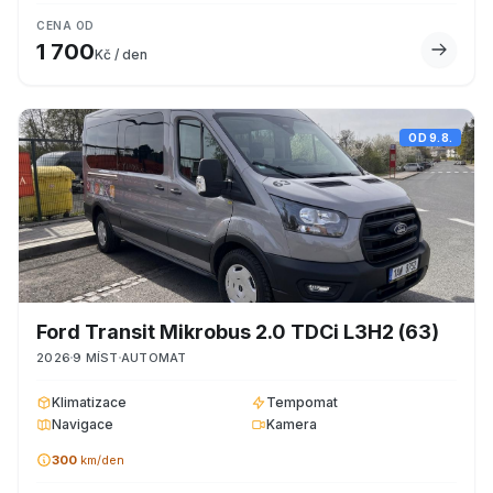
CENA OD
1 700
Kč / den
OD
9.8.
Ford
Transit Mikrobus 2.0 TDCi L3H2
(63)
2026
9
MÍST
AUTOMAT
Klimatizace
Tempomat
Navigace
Kamera
300
km/den