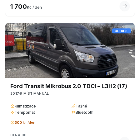
1 700
Kč / den
OD
10.8.
Ford
Transit Mikrobus 2.0 TDCi – L3H2
(17)
2017
9
MÍST
MANUÁL
Klimatizace
Tažné
Tempomat
Bluetooth
300
km/den
CENA OD