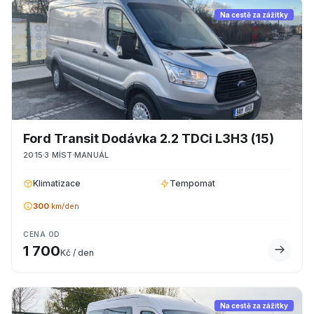
Na cestě za zážitky
Ford
Transit Dodávka 2.2 TDCi L3H3
(15)
2015
3
MÍST
MANUÁL
Klimatizace
Tempomat
300
km/den
CENA OD
1 700
Kč / den
Na cestě za zážitky