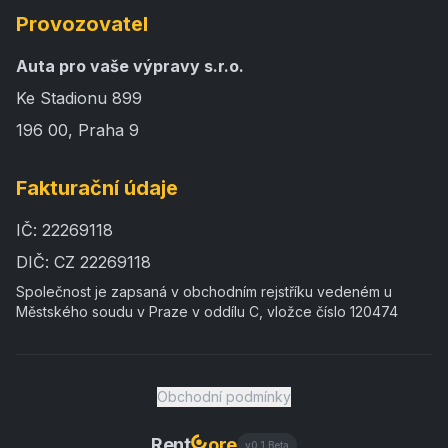
Provozovatel
Auta pro vaše výpravy s.r.o.
Ke Stadionu 899
196 00,
Praha 9
Fakturační údaje
IČ:
22269118
DIČ:
CZ 22269118
Společnost je zapsaná v obchodním rejstříku vedeném u
Městského soudu v Praze v oddílu C, vložce číslo 120474
Obchodní podmínky
Rent
ore
v0.1 Beta