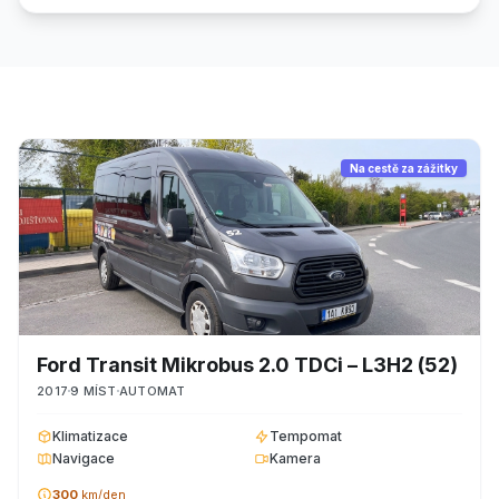
Na cestě za zážitky
Ford
Transit Mikrobus 2.0 TDCi – L3H2
(52)
2017
9
MÍST
AUTOMAT
Klimatizace
Tempomat
Navigace
Kamera
300
km/den