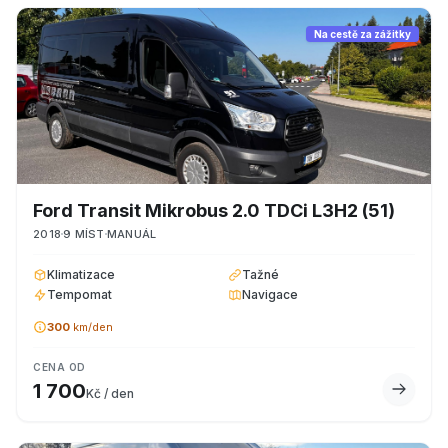
Na cestě za zážitky
Ford
Transit Mikrobus 2.0 TDCi L3H2
(51)
2018
9
MÍST
MANUÁL
Klimatizace
Tažné
Tempomat
Navigace
300
km/den
CENA OD
1 700
Kč / den