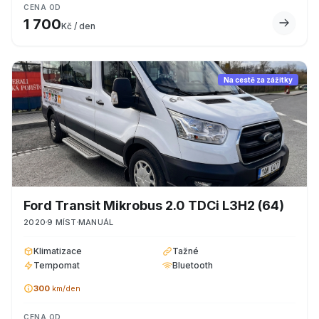
CENA OD
1 700
Kč / den
Na cestě za zážitky
Ford
Transit Mikrobus 2.0 TDCi L3H2
(64)
2020
9
MÍST
MANUÁL
Klimatizace
Tažné
Tempomat
Bluetooth
300
km/den
CENA OD