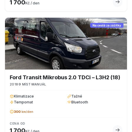
1 700
Kč / den
Na cestě za zážitky
Ford
Transit Mikrobus 2.0 TDCi – L3H2
(18)
2018
9
MÍST
MANUÁL
Klimatizace
Tažné
Tempomat
Bluetooth
300
km/den
CENA OD
1 700
Kč / den