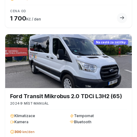
CENA OD
1 700
Kč / den
Na cestě za zážitky
Ford
Transit Mikrobus 2.0 TDCi L3H2
(65)
2024
9
MÍST
MANUÁL
Klimatizace
Tempomat
Kamera
Bluetooth
300
km/den