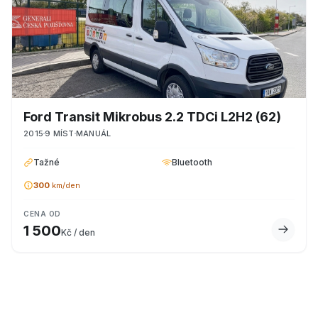
Ford
Transit Mikrobus 2.2 TDCi L2H2
(62)
2015
9
MÍST
MANUÁL
Tažné
Bluetooth
300
km/den
CENA OD
1 500
Kč / den