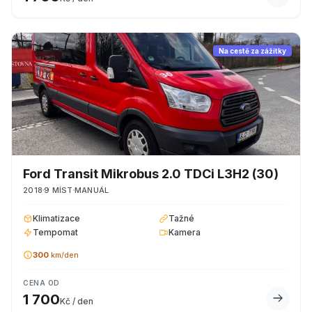
Na cestě za zážitky
Ford
Transit Mikrobus 2.0 TDCi L3H2
(30)
2018
9
MÍST
MANUÁL
Klimatizace
Tažné
Tempomat
Kamera
300
km/den
CENA OD
1 700
Kč / den