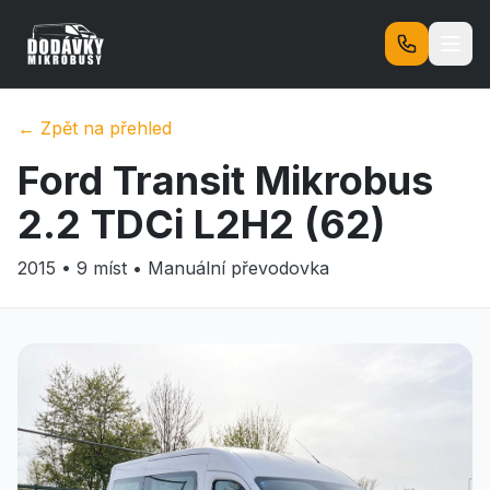
Vozidla
← Zpět na přehled
Ford
Transit Mikrobus
O nás
2.2 TDCi L2H2
(62)
Časté dotazy
2015
•
9
míst •
Manuální
převodovka
Kontakt
Přihlásit se