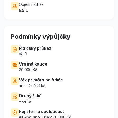
Objem nádrže
85
L
Podmínky výpůjčky
Řidičský průkaz
sk.
B
Vratná kauce
20 000
Kč
Věk primárního řidiče
minimálně
21
let
Druhý řidič
v ceně
Pojištění a spoluúčast
All Risk
, spoluúčast
20 000
Kč