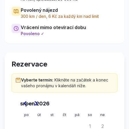
Povolený nájezd
300
km / den,
6
Kč za každý km nad limit
Vrácení mimo otevírací dobu
Povoleno ✓
Rezervace
Vyberte termín:
Klikněte na začátek a konec
vašeho pronájmu v kalendáři níže.
srpen 2026
po
út
st
čt
pá
so
ne
1
2